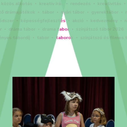
közös alkotás
kreatív írás
rendezés
kreativitás
tő drámajátékok
tábor
nyári tábor
gyerektábor
ódszer
képességfejlesztés
akció
kedvezmény
n
r
dráma tábor
drama tabor
színjátszó tábor 2026
nyes tábordíj
tabor
taborok
színjátszó és filmes 