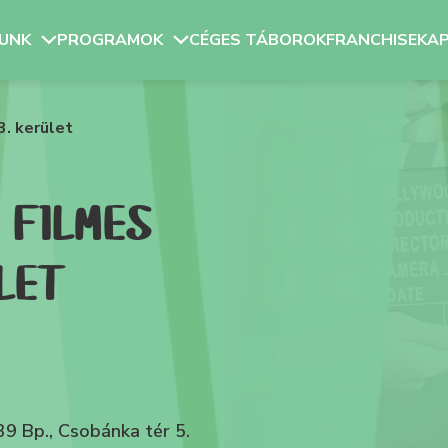
UNK
PROGRAMOK
CÉGES TÁBOROK
FRANCHISE
KA
zülő-gyerek programok
Workshopok, képzés
3. kerület
ólunk
Blog
Casting
 FILMES
LET
9 Bp., Csobánka tér 5.
ÖSSZES ESEMÉNY MEGTEKINTÉSE