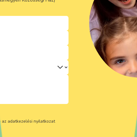
ásmegyeri Közösségi Ház)
e az
adatkezelési nyilatkozat