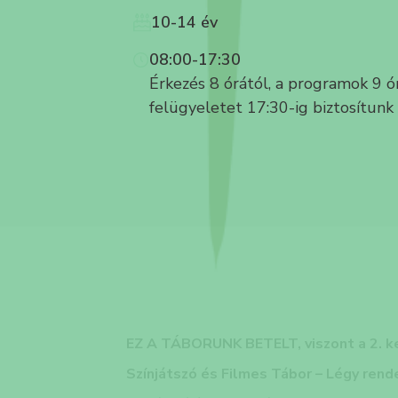
10-14 év
08:00-17:30
Érkezés 8 órától, a programok 9 ór
felügyeletet 17:30-ig biztosítunk
EZ A TÁBORUNK BETELT, viszont a 2. ke
Színjátszó és Filmes Tábor – Légy rende