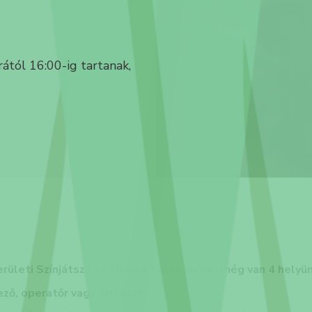
ától 16:00-ig tartanak,
rületi Színjátszó és Filmes táborunkban még van 4 helyün
ző, operatőr vagy színész!