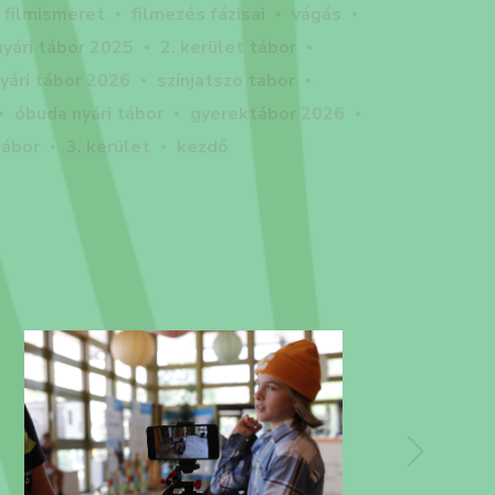
filmismeret
filmezés fázisai
vágás
nyári tábor 2025
2. kerület tábor
yári tábor 2026
színjatszo tabor
óbuda nyári tábor
gyerektábor 2026
tábor
3. kerület
kezdő