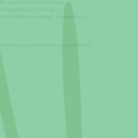
nek, operatőrök lehetnek vagy
n forgathatnak filmet, és
ett kisfilmet levetítjük. Mindenki azt a
ncentráció, együttműködés és improvizáció.