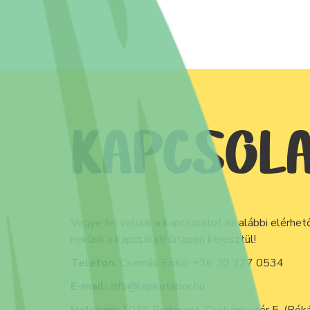
KAPCSOL
Vegye fel velünk a kapcsolatot az alábbi elérhet
nekünk a kapcsolati űrlapon keresztül!
Telefon:
Csernák Enikő:
+36 30 227 0534
E-mail:
info@lepketabor.hu