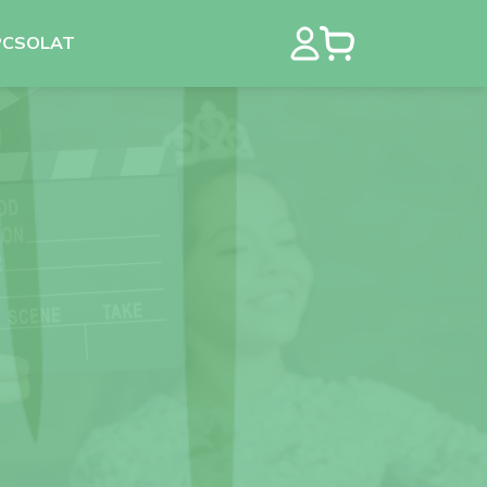
PCSOLAT
ek
Táborok
Színjátszó és Filmes tábor 2. kerület
Kézműves drámatábor
kutyaterápiával 2. kerület
Régi táborok