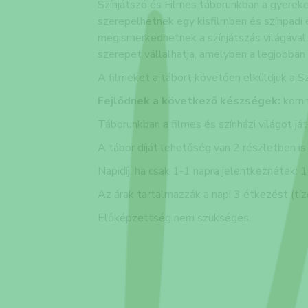
Színjátszó és Filmes táborunkban a gyerek
szerepelhetnek egy kisfilmben és színpadi 
megismerkedhetnek a színjátszás világával.
szerepet vállalhatja, amelyben a legjobban 
A filmeket a tábort követően elküldjük a S
Fejlődnek a következő készségek:
kommu
Táborunkban a filmes és színházi világot já
A tábor díját lehetőség van 2 részletben is 
Napidíj, ha csak 1-1 napra jelentkeznétek:
Az árak tartalmazzák a napi 3 étkezést (tíz
Előképzettség nem szükséges.