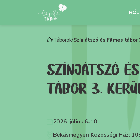
RÓL
Gyerekprogramok
S
/
Táborok
/
Színjátszó és Filmes tábor 
R
Kapocs Színjátszó - Dráma klub 12-16
év 3. kerület
Fly 
SZÍNJÁTSZÓ ÉS
Kapocs drámafoglalkozás 4-7 év 3.
kerület
TÁBOR 3. KERÜ
Kapocs Színjátszó-Dráma klub 8-11
év 3. kerület
Egyéni kapocs drámafoglalkozás
gyerekeknek
2026. július 6-10.
Békásmegyeri Közösségi Ház: 103