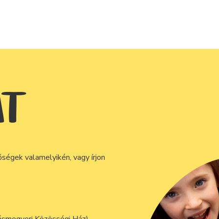
AT
őségek valamelyikén, vagy írjon