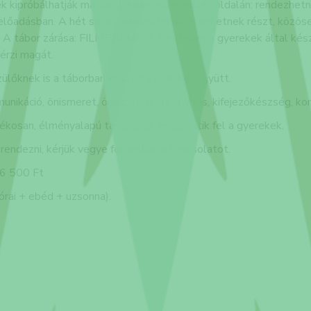
ek kipróbálhatják magukat a kamera mindkét oldalán: rendezhet
előadásban. A hét során drámajátékokon vehetnek részt, közöse
 A tábor zárása: FILMPREMIER. Pénteken a gyerekek által készít
érzi magát.
zülőknek is a táborban készült képekkel együtt.
nikáció, önismeret, önbizalom, kreativitás, kifejezőkészség, ko
tékosan, élményalapú tanulással fedezhetik fel a gyerekek.
rendezni, kérjük vegye fel velünk a kapcsolatot.
 16 500 Ft
órai + ebéd + uzsonna).