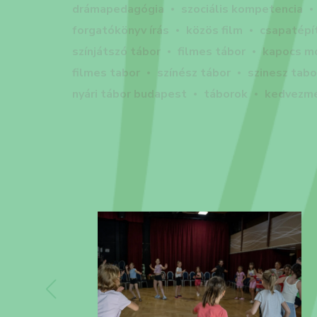
drámapedagógia
szociális kompetencia
forgatókönyv írás
közös film
csapatépí
színjátszó tábor
filmes tábor
kapocs m
filmes tabor
színész tábor
szinesz tabo
nyári tábor budapest
táborok
kedvezmé