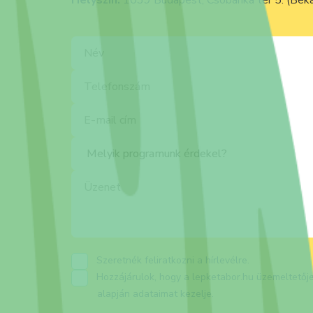
Helyszín:
1039 Budapest, Csobánka tér 5. (Bék
Szeretnék feliratkozni a hírlevélre.
Hozzájárulok, hogy a lepketabor.hu üzemeltetőj
alapján adataimat kezelje.