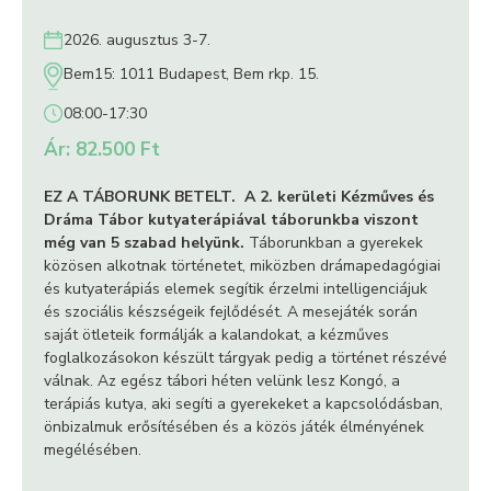
2026. augusztus 3-7.
Bem15: 1011 Budapest, Bem rkp. 15.
08:00-17:30
Ár: 82.500 Ft
EZ A TÁBORUNK BETELT.
A 2. kerületi Kézműves és
Dráma Tábor kutyaterápiával táborunkba viszont
még van 5 szabad helyünk
.
Táborunkban a gyerekek
közösen alkotnak történetet, miközben drámapedagógiai
és kutyaterápiás elemek segítik érzelmi intelligenciájuk
és szociális készségeik fejlődését. A mesejáték során
saját ötleteik formálják a kalandokat, a kézműves
foglalkozásokon készült tárgyak pedig a történet részévé
Szociális kompetenciák
válnak. Az egész tábori héten velünk lesz Kongó, a
terápiás kutya, aki segíti a gyerekeket a kapcsolódásban,
önbizalmuk erősítésében és a közös játék élményének
Önbizalom
megélésében.