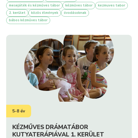
TÁBOR UTÁN A GYEREKEK
mesejáték és kézműves tábor
kézműves tábor
kezmuves tabor
2. kerület
közös élmények
óvodásoknak
bábos kézműves tábor
Bátrabban
teremtenek
Több lesz az
kapcsolatot
önbizalmuk
másokkal
Megosztják
Könnyebben fejezik
élményeiket,
ki az érzéseiket
gondolataikat
5-8 év
MIT FEJLESZTÜNK?
KÉZMŰVES DRÁMATÁBOR
KUTYATERÁPIÁVAL 1. KERÜLET