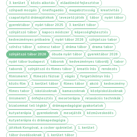
3. kerület
zárjuk, ez minden évben óriási élmény a gyerekeknek.
közös alkotás
előadómód fejlesztése
színpadi mozgás
önelfogadás
magabiztosság
kreativitás
csapatépítő drámajátékok
levezető játék
tábor
nyári tábor
gyerektábor
nyári tábor 2025
3. kerület tábor
színjátszó tábor
kapocs módszer
képességfejlesztés
Teret adunk a kreativitásnak
kedvezményes próbaóra
nyári tábor 2026
színjatszo tabor
A színdarabot, filmet a gyerekekkel együtt találjuk ki, itt egy
színész tábor
szinesz tabor
dráma tábor
drama tabor
közös alkotófolyamat részesei lehetnek, amit táboroztatóink
színjátszó tábor 2026
óbuda nyári tábor
gyerektábor 2026
mentorálnak a hét folyamán.
nyári tábor budapest
táborok
kedvezményes tábordíj
tabor
taborok
színjátszó és filmes tábor
kreatív írás
rendezés
filmismeret
filmezés fázisai
vágás
forgatókönyv írás
közös film
2. kerület tábor
filmes tábor
akció
kedvezmény
Kommunikációs készség fejlesztése
filmes tabor
iskolásoknak
kamaszoknak
középiskolásoknak
Támogatjuk a gyerekeket abban, hogy felvállalják ötleteiket,
önismeret
önfejlesztés
meseterápia
relaxációs technikák
véleményüket és megosszák a csoport többi tagjával, így aktív
bizalommal teli légkör
drámapedagógiai gyakorlatok
részesei legyenek az alkotófolyamatnak.
kutyaterápia
gyerekeknek
mesejáték
kézműveskedés
kutyaterápia és drámapedagógia
játékok Kongóval, a cocker spániellel
1. kerület
tábor óvodásoknak
1. kerület tábor