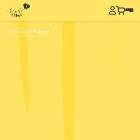
/
Események
/
Táborok