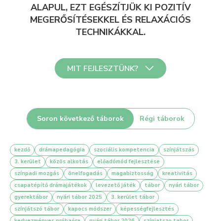
ALAPUL, EZT EGÉSZÍTJÜK KI POZITÍV
MEGERŐSÍTÉSEKKEL ÉS RELAXÁCIÓS
TECHNIKÁKKAL.
MIT FEJLESZTÜNK?
Soron következő táborok
Régi táborok
Önbizalomnövelés
kezdő
drámapedagógia
szociális kompetencia
színjátszás
A tábor utolsó napját bemutató előadással és film premierrel
3. kerület
zárjuk, ez minden évben óriási élmény a gyerekeknek.
közös alkotás
előadómód fejlesztése
színpadi mozgás
önelfogadás
magabiztosság
kreativitás
csapatépítő drámajátékok
levezető játék
tábor
nyári tábor
gyerektábor
nyári tábor 2025
3. kerület tábor
színjátszó tábor
kapocs módszer
képességfejlesztés
Teret adunk a kreativitásnak
kedvezményes próbaóra
nyári tábor 2026
színjatszo tabor