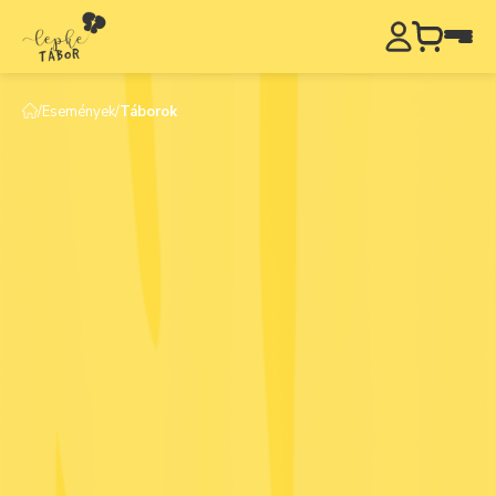
/
Események
/
Táborok