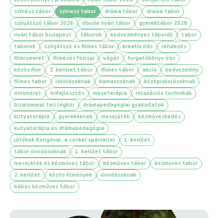
A színdarabot, filmet a gyerekekkel együtt találjuk ki, itt egy
színész tábor
szinesz tabor
dráma tábor
drama tabor
közös alkotófolyamat részesei lehetnek, amit táboroztatóink
színjátszó tábor 2026
óbuda nyári tábor
gyerektábor 2026
mentorálnak a hét folyamán.
nyári tábor budapest
táborok
kedvezményes tábordíj
tabor
taborok
színjátszó és filmes tábor
kreatív írás
rendezés
filmismeret
filmezés fázisai
vágás
forgatókönyv írás
közös film
2. kerület tábor
filmes tábor
akció
kedvezmény
Kommunikációs készség fejlesztése
filmes tabor
iskolásoknak
kamaszoknak
középiskolásoknak
Támogatjuk a gyerekeket abban, hogy felvállalják ötleteiket,
önismeret
önfejlesztés
meseterápia
relaxációs technikák
véleményüket és megosszák a csoport többi tagjával, így aktív
bizalommal teli légkör
drámapedagógiai gyakorlatok
részesei legyenek az alkotófolyamatnak.
kutyaterápia
gyerekeknek
mesejáték
kézműveskedés
kutyaterápia és drámapedagógia
játékok Kongóval, a cocker spániellel
1. kerület
tábor óvodásoknak
1. kerület tábor
TÁBOR UTÁN A GYEREKEK
mesejáték és kézműves tábor
kézműves tábor
kezmuves tabor
2. kerület
közös élmények
óvodásoknak
bábos kézműves tábor
Bátrabban
teremtenek
Több lesz az