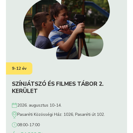
kapcsolatot
önbizalmuk
másokkal
Megosztják
Könnyebben fejezik
élményeiket,
ki az érzéseiket
gondolataikat
9-12 év
MIT FEJLESZTÜNK?
SZÍNJÁTSZÓ ÉS FILMES TÁBOR 2.
KERÜLET
2026. augusztus 10-14.
Pasaréti Közösségi Ház: 1026, Pasaréti út 102.
08:00-17:00