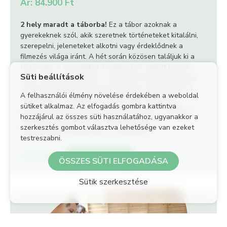
Ár: 84.900 Ft
2 hely maradt a táborba!
Ez a tábor azoknak a
gyerekeknek szól, akik szeretnek történeteket kitalálni,
szerepelni, jeleneteket alkotni vagy érdeklődnek a
filmezés világa iránt. A hét során közösen találjuk ki a
történetet, a szerepeket, forgatunk és együtt hozzuk
Süti beállítások
létre a saját kisfilmünket. A gyerekek nem előre megírt
szerepeket kapnak, hanem részesei az egész alkotói
A felhasználói élmény növelése érdekében a weboldal
folyamatnak. Ötletelnek, karaktereket találnak ki,
sütiket alkalmaz. Az elfogadás gombra kattintva
Szociális kompetenciák
jeleneteket formálnak és együtt alakítják a történetet,
hozzájárul az összes süti használatához, ugyanakkor a
amit aztán leforgatunk és a pénteki napon a
szerkesztés gombot választva lehetősége van ezeket
Filmpremieren bemutatunk a szülőknek is.
Önbizalom
testreszabni.
BŐVEBBEN
JELENTKEZÉS
ÖSSZES SÜTI ELFOGADÁSA
Önismeret
Sütik szerkesztése
Kreatív gondolkodás
Nyilvános beszédkészség