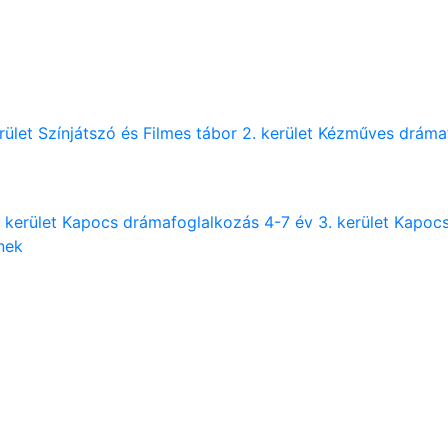
rület
Színjátszó és Filmes tábor 2. kerület
Kézműves drámatá
 kerület
Kapocs drámafoglalkozás 4-7 év 3. kerület
Kapocs
nek