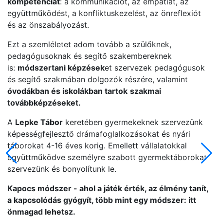
kompetenciát
: a kommunikációt, az empátiát, az
együttműködést, a konfliktuskezelést, az önreflexiót
és az önszabályozást.
Ezt a szemléletet adom tovább a szülőknek,
pedagógusoknak és segítő szakembereknek
is:
módszertani képzések
et szervezek pedagógusok
és segítő szakmában dolgozók részére, valamint
óvodákban és iskolákban tartok
szakmai
továbbképzéseket.
A
Lepke Tábor
keretében gyermekeknek szervezünk
képességfejlesztő drámafoglalkozásokat és nyári
táborokat 4-16 éves korig. Emellett vállalatokkal
együttműködve személyre szabott gyermektáborokat
szervezünk és bonyolítunk le.
Kapocs módszer - a
hol a játék érték, az élmény tanít,
a kapcsolódás gyógyít, több mint egy módszer: itt
önmagad lehetsz.