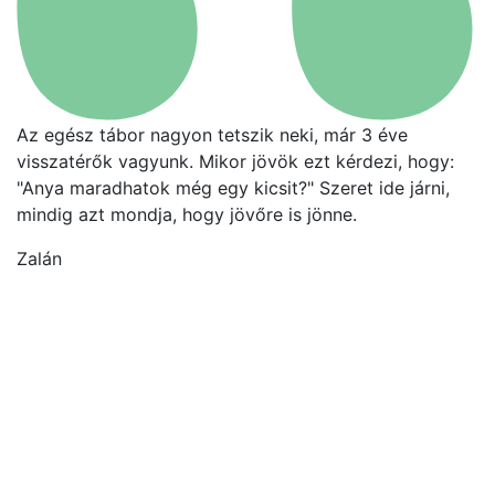
Az egész tábor nagyon tetszik neki, már 3 éve
A
visszatérők vagyunk. Mikor jövök ezt kérdezi, hogy:
a
"Anya maradhatok még egy kicsit?" Szeret ide járni,
a
mindig azt mondja, hogy jövőre is jönne.
le
a
Zalán
e
c
é
v
tú
s
Ca
ak
A