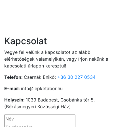
m
K
s
Vi
Kapcsolat
Vegye fel velünk a kapcsolatot az alábbi
elérhetőségek valamelyikén, vagy írjon nekünk a
kapcsolati űrlapon keresztül!
Telefon:
Csernák Enikő:
+36 30 227 0534
E-mail:
info@lepketabor.hu
Helyszín:
1039 Budapest, Csobánka tér 5.
(Békásmegyeri Közösségi Ház)