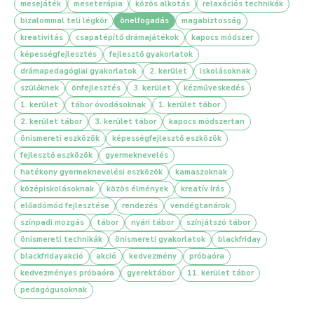
mesejáték
meseterápia
közös alkotás
relaxációs technikák
bizalommal teli légkör
önelfogadás
magabiztosság
kreativitás
csapatépítő drámajátékok
kapocs módszer
képességfejlesztés
fejlesztő gyakorlatok
drámapedagógiai gyakorlatok
2. kerület
iskolásoknak
szülőknek
önfejlesztés
3. kerület
kézműveskedés
1. kerület
tábor óvodásoknak
1. kerület tábor
2. kerület tábor
3. kerület tábor
kapocs módszertan
önismereti eszközök
képességfejlesztő eszközök
fejlesztő eszközök
gyermeknevelés
hatékony gyermeknevelési eszközök
kamaszoknak
középiskolásoknak
közös élmények
kreatív írás
előadómód fejlesztése
rendezés
vendégtanárok
színpadi mozgás
tábor
nyári tábor
színjátszó tábor
önismereti technikák
önismereti gyakorlatok
blackfriday
blackfridayakció
akció
kedvezmény
próbaóra
kedvezményes próbaóra
gyerektábor
11. kerület tábor
pedagógusoknak