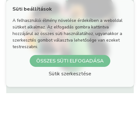
Süti beállítások
A felhasználói élmény növelése érdekében a weboldal
sütiket alkalmaz. Az elfogadás gombra kattintva
hozzájárul az összes süti használatához, ugyanakkor a
szerkesztés gombot választva lehetősége van ezeket
testreszabni.
ÖSSZES SÜTI ELFOGADÁSA
Sütik szerkesztése
8-11 év
KAPOCS SZÍNJÁTSZÓ-DRÁMA KLUB 8-
11 ÉV 3. KERÜLET