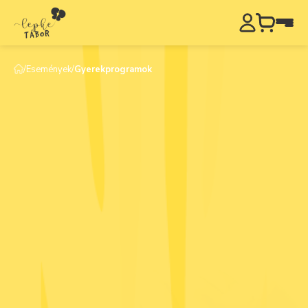
/
Események
/
Gyerekprogramok