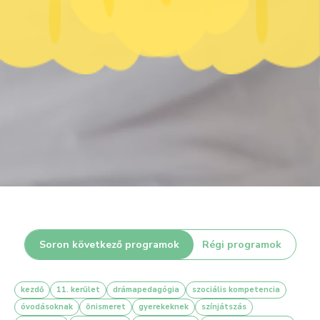
Soron következő programok
Régi programok
kezdő
11. kerület
drámapedagógia
szociális kompetencia
óvodásoknak
önismeret
gyerekeknek
színjátszás