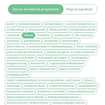
Soron következő programok
Régi programok
kezdő
drámapedagógia
kutyaterápia
szociális kompetencia
óvodásoknak
iskolásoknak
kamaszoknak
középiskolásoknak
szülőknek
nőknek
önismeret
önfejlesztés
life coaching
workshop
gyerekeknek
mesejáték
meseterápia
közös alkotás
kutyaterápia és drámapedagógia
közös élmények
páros Szülő-gyerek játékok
játékok Kongóval, a cocker spániellel
relaxációs technikák
bizalommal teli légkör
önelfogadás
magabiztosság
kreativitás
csapatépítő drámajátékok
levezető játék
kapocs módszertan
kapocs módszer
pedagógusoknak
segítő szakembereknek, pszichológusoknak, coachoknak
képzés
tanfolyam
nézőpontváltás
eszköztár bővítése
továbbképzés
önismereti eszközök
önismereti technikák
képességfejlesztés
képességfejlesztő eszközök
drámapedagógia képzés
állatasszisztált terápia képzés
drámapedagógus képzés