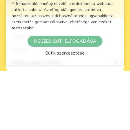
Közösségi Ház)
A felhasználói élmény növelése érdekében a weboldal
sütiket alkalmaz. Az elfogadás gombra kattintva
hozzájárul az összes süti használatához, ugyanakkor a
szerkesztés gombot választva lehetősége van ezeket
testreszabni.
ÖSSZES SÜTI ELFOGADÁSA
Sütik szerkesztése
Szeretnék feliratkozni a hírlevélre.
Hozzájárulok, hogy a lepketabor.hu üzemeltetője az
adatkezelési nyilatkozat
alapján adataimat kezelje.
Igazolom, hogy nem vagyok robot!