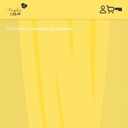
/
Események
/
Workshopok, képzések