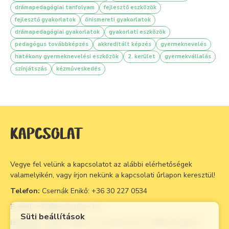
drámapedagógiai tanfolyam
fejlesztő eszközök
fejlesztő gyakorlatok
önismereti gyakorlatok
drámapedagógiai gyakorlatok
gyakorlati eszközök
pedagógus továbbképzés
akkreditált képzés
gyermeknevelés
hatékony gyermeknevelési eszközök
2. kerület
gyermekvállalás
színjátszás
kézműveskedés
KAPCSOLAT
Vegye fel velünk a kapcsolatot az alábbi elérhetőségek
valamelyikén, vagy írjon nekünk a kapcsolati űrlapon keresztül!
Telefon:
Csernák Enikő:
+36 30 227 0534
E-mail:
info@lepketabor.hu
Süti beállítások
Helyszín:
1039 Budapest, Csobánka tér 5. (Békásmegyeri