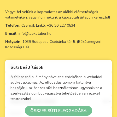
Vegye fel velünk a kapcsolatot az alábbi elérhetőségek
valamelyikén, vagy írjon nekünk a kapcsolati űrlapon keresztül!
Telefon:
Csernák Enikő:
+36 30 227 0534
E-mail:
info@lepketabor.hu
Helyszín:
1039 Budapest, Csobánka tér 5. (Békásmegyeri
Közösségi Ház)
Süti beállítások
A felhasználói élmény növelése érdekében a weboldal
sütiket alkalmaz. Az elfogadás gombra kattintva
hozzájárul az összes süti használatához, ugyanakkor a
szerkesztés gombot választva lehetősége van ezeket
testreszabni.
ÖSSZES SÜTI ELFOGADÁSA