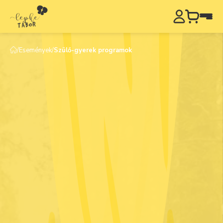
/
Események
/
Szülő-gyerek programok