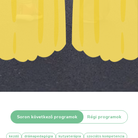
Soron következő programok
Régi programok
kezdő
drámapedagógia
kutyaterápia
szociális kompetencia