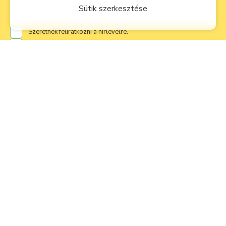
Sütik szerkesztése
Szeretnék feliratkozni a hírlevélre.
Hozzájárulok, hogy a lepketabor.hu üzemeltetője az
adatkezelési nyilatkozat
alapján adataimat kezelje.
Igazolom, hogy nem vagyok robot!
ELKÜLD