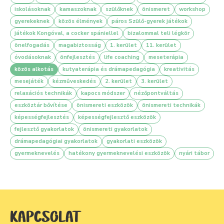
iskolásoknak
kamaszoknak
szülőknek
önismeret
workshop
gyerekeknek
közös élmények
páros Szülő-gyerek játékok
játékok Kongóval, a cocker spániellel
bizalommal teli légkör
önelfogadás
magabiztosság
1. kerület
11. kerület
óvodásoknak
önfejlesztés
life coaching
meseterápia
közös alkotás
kutyaterápia és drámapedagógia
kreativitás
mesejáték
kézműveskedés
2. kerület
3. kerület
relaxációs technikák
kapocs módszer
nézőpontváltás
eszköztár bővítése
önismereti eszközök
önismereti technikák
képességfejlesztés
képességfejlesztő eszközök
fejlesztő gyakorlatok
önismereti gyakorlatok
drámapedagógiai gyakorlatok
gyakorlati eszközök
gyermeknevelés
hatékony gyermeknevelési eszközök
nyári tábor
KAPCSOLAT