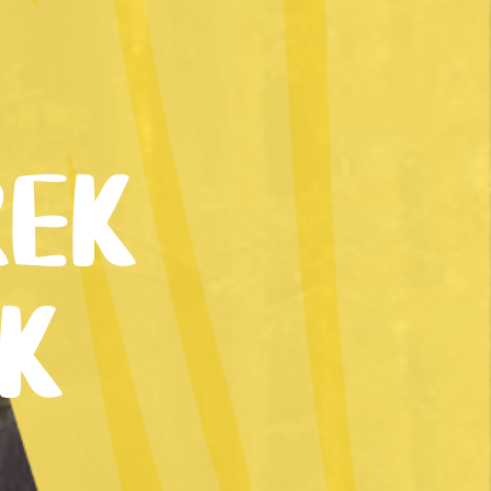
REK
K