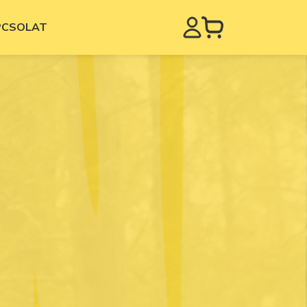
PCSOLAT
ek
Táborok
Kézműves drámatábor
kutyaterápiával 1. kerület
Színjátszó és Filmes tábor 2. kerület
Kézműves drámatábor
kutyaterápiával 2. kerület
Régi táborok